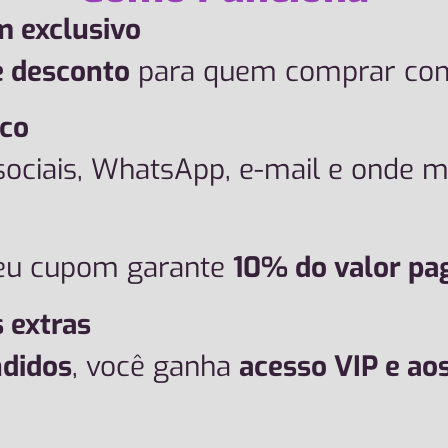
m exclusivo
 desconto
para quem comprar com
ico
ociais, WhatsApp, e-mail e onde m
seu cupom garante
10% do valor pa
 extras
ndidos
, você ganha
acesso VIP e ao