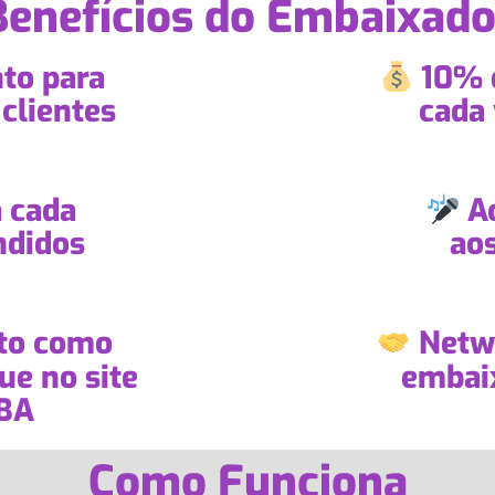
Benefícios do Embaixado
to para
10% 
clientes
cada 
 cada
Ac
ndidos
aos
to como
Netwo
e no site
embaix
EBA
Como Funciona