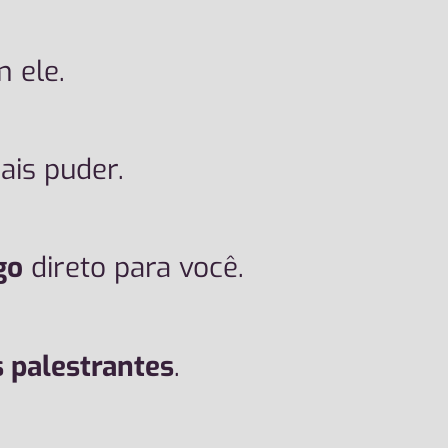
 ele.
ais puder.
go
direto para você.
s palestrantes
.