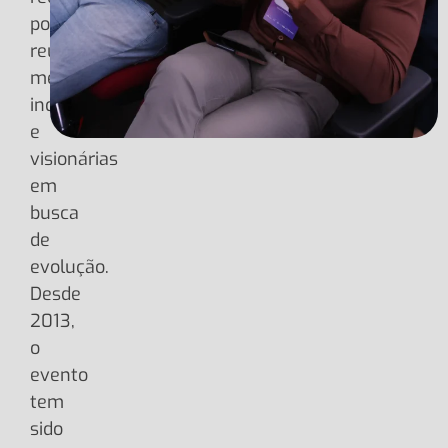
por
reunir
mentes
inquietas
e
visionárias
em
busca
de
evolução.
Desde
2013,
o
evento
tem
sido