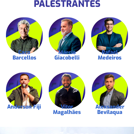
PALESTRANTES
Caco
Márcio
Rafael
Barcellos
Giacobelli
Medeiros
Anderson Fiji
Vitor
Alexsander
Magalhães
Bevilaqua