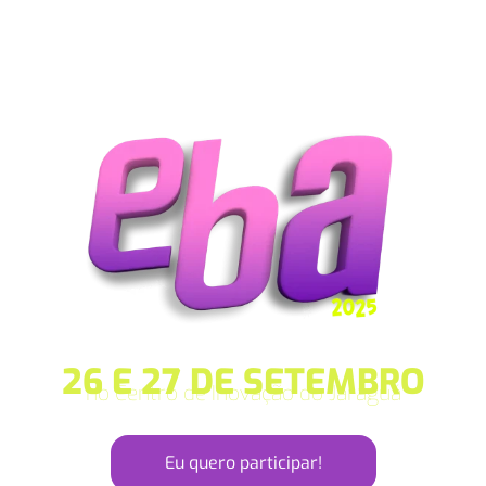
26 E 27 DE SETEMBRO
no Centro de Inovação do Jaraguá
Eu quero participar!