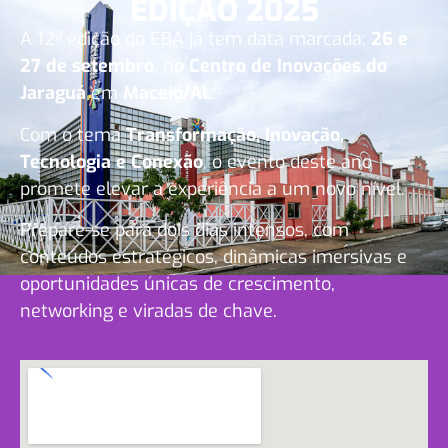
EDIÇÃO 2025
A 12ª edição do EBA já tem data marcada:
26 e
27 de setembro
, no
Centro de Inovações do
Jaraguá
em
Maceió/AL
.
Com o tema
Transformação, Inovação,
Tecnologia e Conexão
, o evento deste ano
promete elevar a experiência a um novo nível.
Prepare-se para dois dias intensos, com
conteúdos estratégicos, dinâmicas imersivas e
oportunidades únicas de crescimento,
networking e viradas de chave.